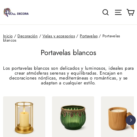
Ir
directamente
C
Buscar
Naveg
al
contenido
Inicio
/
Decoración
/
Velas y accesorios
/
Portavelas
/
Portavelas
blancos
Portavelas blancos
Los portavelas blancos son delicados y luminosos, ideales para
crear atmósferas serenas y equilibradas. Encajan en
decoraciones nórdicas, mediterráneas o románticas, y se
adaptan a cualquier estilo.