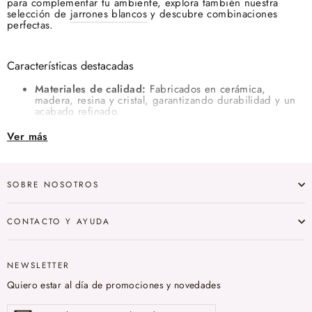
para complementar tu ambiente, explora también nuestra
selección de
jarrones blancos
y descubre combinaciones
perfectas.
Características destacadas
Materiales de calidad:
Fabricados en cerámica,
madera, resina y cristal, garantizando durabilidad y un
acabado refinado.
Diseños versátiles:
Disponibles en diferentes tamaños y
formas, adaptándose a diversas necesidades
Ver más
decorativas.
Fácil mantenimiento:
Acabados que facilitan la limpieza
y conservación del producto.
SOBRE NOSOTROS
Beneficios de incorporar portavelas blancos en tu
decoración
CONTACTO Y AYUDA
Iluminación cálida:
Al colocar velas en su interior, se
crea una luz tenue que aporta calidez y confort al
ambiente. Para potenciar este efecto, puedes combinar
NEWSLETTER
tus portavelas con
velas de cera
de diferentes tamaños.
Quiero estar al día de promociones y novedades
Adaptabilidad:
Su color blanco combina con cualquier
paleta cromática, facilitando su integración en distintos
Suscríbete
espacios.