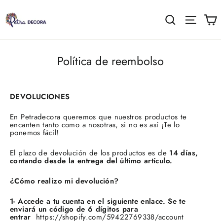
Ir
directamente
C
Buscar
Naveg
al
contenido
Política de reembolso
DEVOLUCIONES
En Petradecora queremos que nuestros productos te
encanten tanto como a nosotras, si no es así ¡Te lo
ponemos fácil!
El plazo de devolución de los productos es de
14 días
,
contando desde la entrega del último artículo
.
¿Cómo realizo mi devolución?
1- Accede a tu cuenta en el siguiente enlace. Se te
enviará un código de 6 dígitos para
entrar
https://shopify.com/59422769338/account