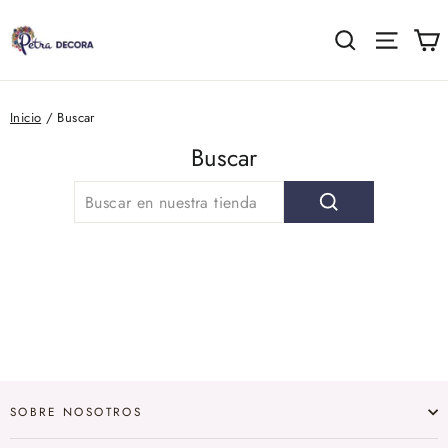
Ir
directamente
C
Buscar
Naveg
al
contenido
Inicio
/
Buscar
Buscar
Buscar
SOBRE NOSOTROS