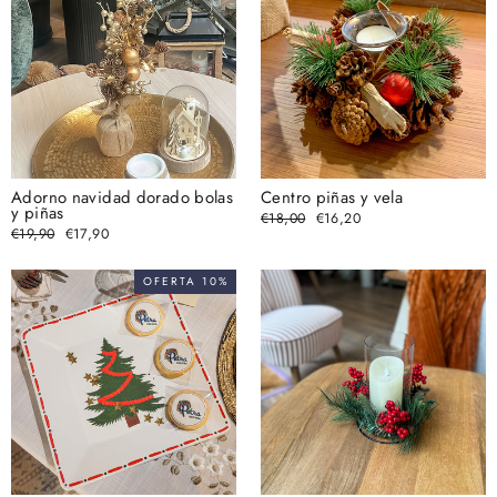
Adorno navidad dorado bolas
Centro piñas y vela
y piñas
Precio
€18,00
Precio
€16,20
habitual
de
Precio
€19,90
Precio
€17,90
oferta
habitual
de
oferta
OFERTA 10%