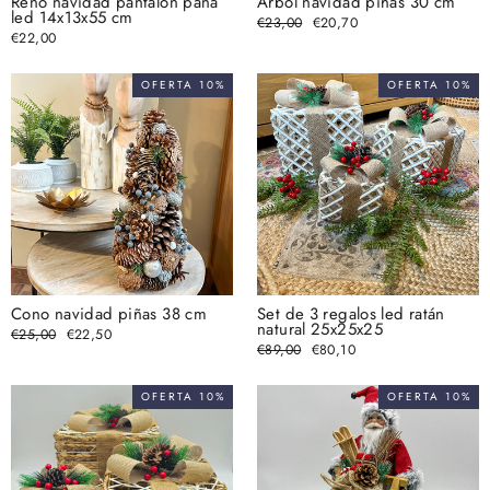
Reno navidad pantalón pana
Árbol navidad piñas 30 cm
led 14x13x55 cm
Precio
€23,00
Precio
€20,70
habitual
de
€22,00
oferta
OFERTA 10%
OFERTA 10%
Cono navidad piñas 38 cm
Set de 3 regalos led ratán
natural 25x25x25
Precio
€25,00
Precio
€22,50
habitual
de
Precio
€89,00
Precio
€80,10
oferta
habitual
de
oferta
OFERTA 10%
OFERTA 10%