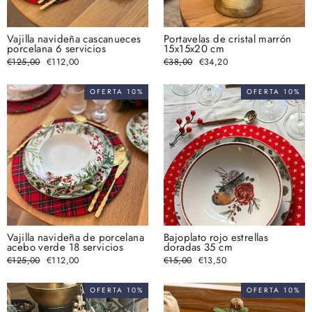
Vajilla navideña cascanueces
Portavelas de cristal marrón
porcelana 6 servicios
15x15x20 cm
Precio
€125,00
Precio
€112,00
Precio
€38,00
Precio
€34,20
habitual
de
habitual
de
oferta
oferta
OFERTA 10%
OFERTA 10%
Vajilla navideña de porcelana
Bajoplato rojo estrellas
acebo verde 18 servicios
doradas 35 cm
Precio
€125,00
Precio
€112,00
Precio
€15,00
Precio
€13,50
habitual
de
habitual
de
oferta
oferta
OFERTA 10%
OFERTA 10%