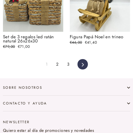
Set de 3 regalos led ratán
Figura Papá Noel en trineo
natural 26x26x30
Precio
€46,00
Precio
€41,40
habitual
de
Precio
€79,00
Precio
€71,00
oferta
habitual
de
oferta
1
2
3
Siguiente
SOBRE NOSOTROS
CONTACTO Y AYUDA
NEWSLETTER
Quiero estar al día de promociones y novedades