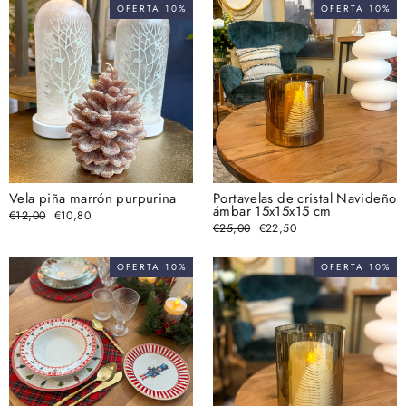
OFERTA 10%
OFERTA 10%
Vela piña marrón purpurina
Portavelas de cristal Navideño
ámbar 15x15x15 cm
Precio
€12,00
Precio
€10,80
habitual
de
Precio
€25,00
Precio
€22,50
oferta
habitual
de
oferta
OFERTA 10%
OFERTA 10%