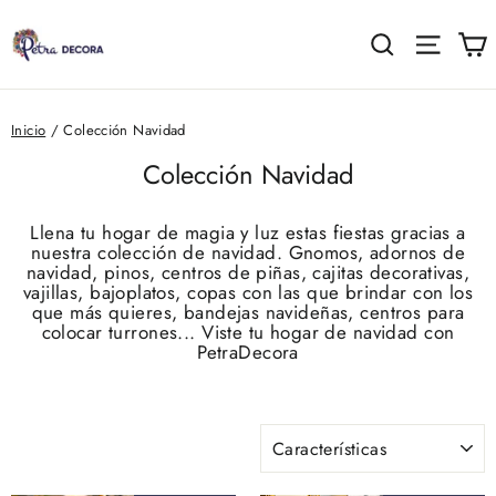
Ir
directamente
C
Buscar
Naveg
al
contenido
Inicio
/
Colección Navidad
Colección Navidad
Llena tu hogar de magia y luz estas fiestas gracias a
nuestra colección de navidad. Gnomos, adornos de
navidad, pinos, centros de piñas, cajitas decorativas,
vajillas, bajoplatos, copas con las que brindar con los
que más quieres, bandejas navideñas, centros para
colocar turrones... Viste tu hogar de navidad con
PetraDecora
ORDENAR