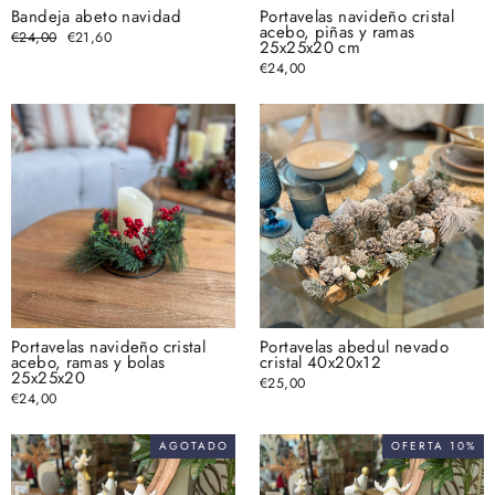
Bandeja abeto navidad
Portavelas navideño cristal
acebo, piñas y ramas
Precio
€24,00
Precio
€21,60
25x25x20 cm
habitual
de
oferta
€24,00
Portavelas navideño cristal
Portavelas abedul nevado
acebo, ramas y bolas
cristal 40x20x12
25x25x20
€25,00
€24,00
AGOTADO
OFERTA 10%