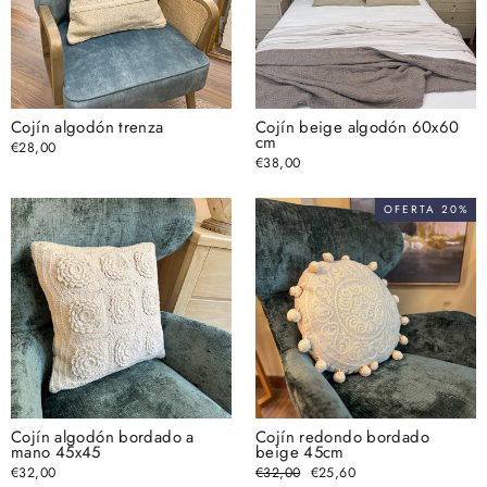
Cojín algodón trenza
Cojín beige algodón 60x60
cm
€28,00
€38,00
OFERTA 20%
Cojín algodón bordado a
Cojín redondo bordado
mano 45x45
beige 45cm
€32,00
Precio
€32,00
Precio
€25,60
habitual
de