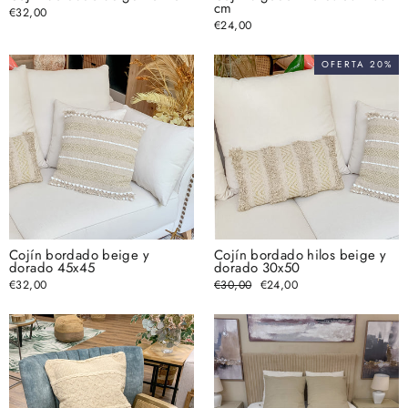
cm
€32,00
€24,00
OFERTA 20%
Cojín bordado beige y
Cojín bordado hilos beige y
dorado 45x45
dorado 30x50
€32,00
Precio
€30,00
Precio
€24,00
habitual
de
oferta