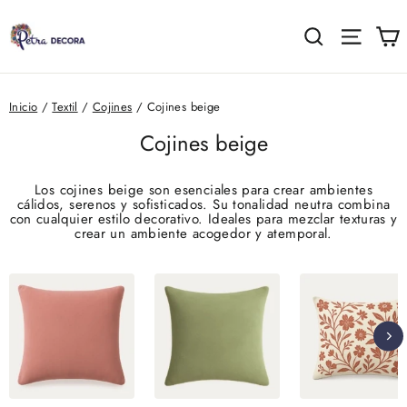
Ir
directamente
C
Buscar
Naveg
al
contenido
Inicio
/
Textil
/
Cojines
/
Cojines beige
Cojines beige
Los cojines beige son esenciales para crear ambientes
cálidos, serenos y sofisticados. Su tonalidad neutra combina
con cualquier estilo decorativo. Ideales para mezclar texturas y
crear un ambiente acogedor y atemporal.