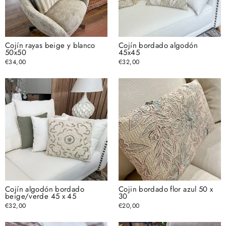
Cojín rayas beige y blanco
Cojín bordado algodón
50x50
45x45
€34,00
€32,00
Cojín algodón bordado
Cojin bordado flor azul 50 x
beige/verde 45 x 45
30
€32,00
€20,00