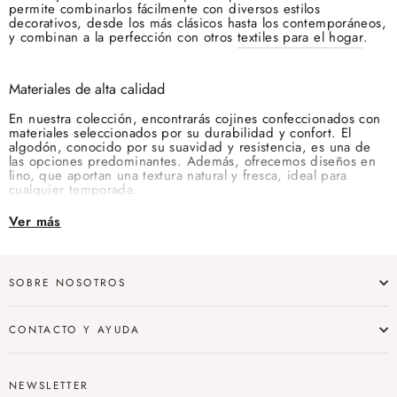
permite combinarlos fácilmente con diversos estilos
decorativos, desde los más clásicos hasta los contemporáneos,
y combinan a la perfección con otros
textiles para el hogar
.
Materiales de alta calidad
En nuestra colección, encontrarás cojines confeccionados con
materiales seleccionados por su durabilidad y confort. El
algodón, conocido por su suavidad y resistencia, es una de
las opciones predominantes. Además, ofrecemos diseños en
lino, que aportan una textura natural y fresca, ideal para
cualquier temporada.
Ver más
Diseños que enamoran
La variedad de diseños en nuestra gama de cojines beige
SOBRE NOSOTROS
permite personalizar cada rincón de tu hogar. Desde modelos
lisos que aportan serenidad, hasta aquellos con bordados
delicados que añaden un toque personal. Los detalles como
borlas o pompones en las esquinas brindan un aire bohemio
CONTACTO Y AYUDA
y desenfadado, mientras que los patrones geométricos o
florales ofrecen dinamismo y estilo.
NEWSLETTER