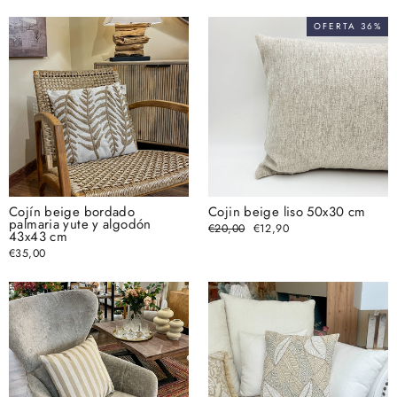
oferta
OFERTA 36%
Cojín beige bordado
Cojin beige liso 50x30 cm
palmaria yute y algodón
Precio
€20,00
Precio
€12,90
43x43 cm
habitual
de
oferta
€35,00