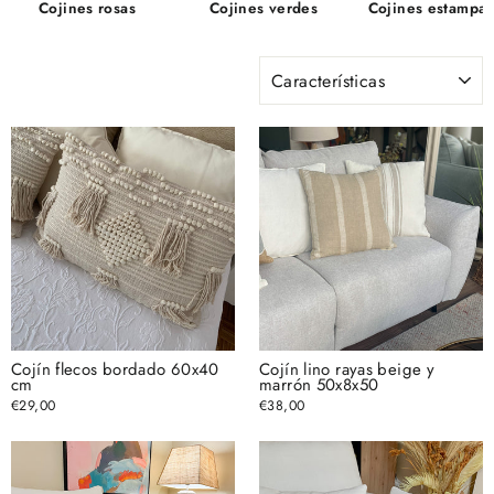
Cojines rosas
Cojines verdes
Cojines estampa
ORDENAR
Cojín flecos bordado 60x40
Cojín lino rayas beige y
cm
marrón 50x8x50
€29,00
€38,00