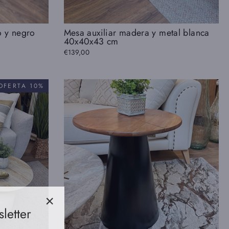
o y negro
Mesa auxiliar madera y metal blanca
40x40x43 cm
€139,00
OFERTA 10%
letter
"Cerrar
(esc)"