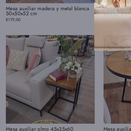
Mesa auxiliar madera y metal blanca
Mesa auxili
50x50x52 cm
Precio
€179,00
Preci
€161
habitual
de
€179,00
ofert
Mesa auxiliar olmo 45x35x60
Mesa auxili