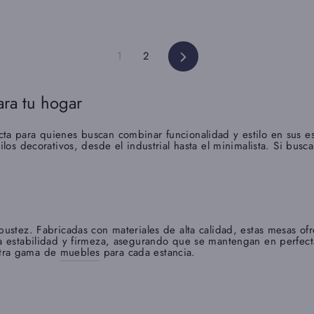
1
2
Siguiente
ara tu hogar
cta para quienes buscan combinar funcionalidad y estilo en sus 
tilos decorativos, desde el industrial hasta el minimalista. Si b
bustez. Fabricadas con materiales de alta calidad, estas mesas ofr
na estabilidad y firmeza, asegurando que se mantengan en perfecta
stra gama de
muebles
para cada estancia.