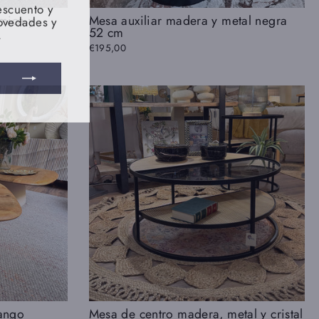
scuento y
novedades y
mica y
Mesa auxiliar madera y metal negra
.
52 cm
€195,00
ango
Mesa de centro madera, metal y cristal