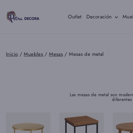
Ir
directamente
al
Outlet
Decoración
Mue
contenido
Inicio
/
Muebles
/
Mesas
/
Mesas de metal
Las mesas de metal son moderna
diferentes