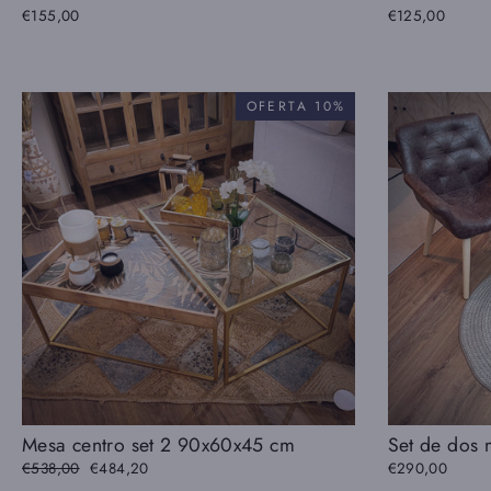
€155,00
€125,00
OFERTA 10%
Mesa centro set 2 90x60x45 cm
Set de dos 
Precio
€538,00
Precio
€484,20
€290,00
habitual
de