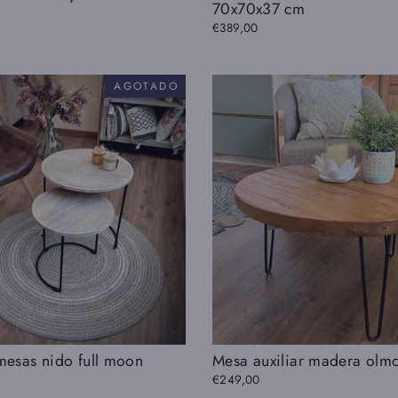
70x70x37 cm
€389,00
AGOTADO
mesas nido full moon
Mesa auxiliar madera olm
€249,00