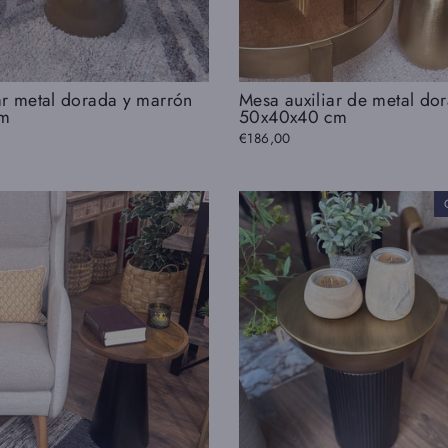
ar metal dorada y marrón
Mesa auxiliar de metal do
cm
50x40x40 cm
€186,00