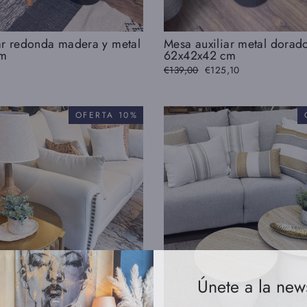
ar redonda madera y metal
Mesa auxiliar metal dorad
cm
62x42x42 cm
Precio
€139,00
Precio
€125,10
habitual
de
oferta
OFERTA 10%
Únete a la news