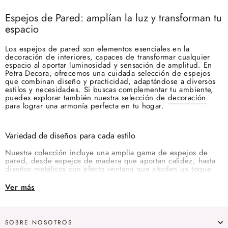
Espejos de Pared: amplían la luz y transforman tu
espacio
Los espejos de pared son elementos esenciales en la
decoración de interiores, capaces de transformar cualquier
espacio al aportar luminosidad y sensación de amplitud. En
Petra Decora, ofrecemos una cuidada selección de espejos
que combinan diseño y practicidad, adaptándose a diversos
estilos y necesidades. Si buscas complementar tu ambiente,
puedes explorar también nuestra selección de
decoración
para lograr una armonía perfecta en tu hogar.
Variedad de diseños para cada estilo
Nuestra colección incluye una amplia gama de espejos de
pared, desde
espejos de madera
que aportan calidez, hasta
diseños metálicos con efecto ventana que añaden un toque
industrial y moderno. Esta diversidad permite encontrar el
espejo perfecto para cada estancia, ya sea el salón, el
Ver más
dormitorio o el recibidor.
Beneficios de incorporar espejos en la decoración
SOBRE NOSOTROS