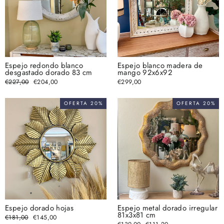
Espejo redondo blanco
Espejo blanco madera de
desgastado dorado 83 cm
mango 92x6x92
Precio
€227,00
Precio
€204,00
€299,00
habitual
de
oferta
OFERTA 20%
OFERTA 20%
Espejo dorado hojas
Espejo metal dorado irregular
81x3x81 cm
Precio
€181,00
Precio
€145,00
habitual
de