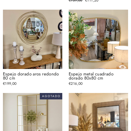
Precio
€139,00
Precio
€111,20
oferta
habitual
de
oferta
Espejo dorado aros redondo
Espejo metal cuadrado
80 cm
dorado 80x80 cm
€199,00
€216,00
AGOTADO