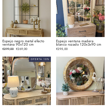
Espejo negro metal efecto
Espejo ventana madera
ventana 90x120 cm
blanco rozado 120x3x90 cm
Precio
€299,00
Precio
€269,00
€295,00
habitual
de
oferta
OFERTA 10%