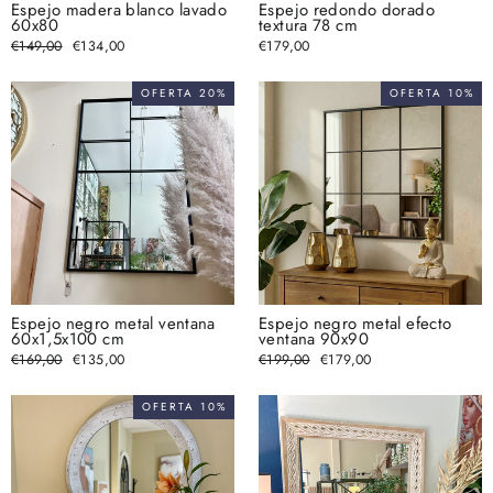
Espejo madera blanco lavado
Espejo redondo dorado
60x80
textura 78 cm
Precio
€149,00
Precio
€134,00
€179,00
habitual
de
oferta
OFERTA 20%
OFERTA 10%
Espejo negro metal ventana
Espejo negro metal efecto
60x1,5x100 cm
ventana 90x90
Precio
€169,00
Precio
€135,00
Precio
€199,00
Precio
€179,00
habitual
de
habitual
de
oferta
oferta
OFERTA 10%