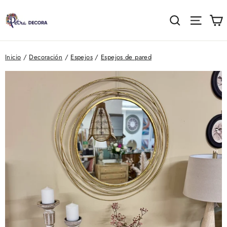
Ir
directamente
C
Buscar
Naveg
al
contenido
Inicio
/
Decoración
/
Espejos
/
Espejos de pared