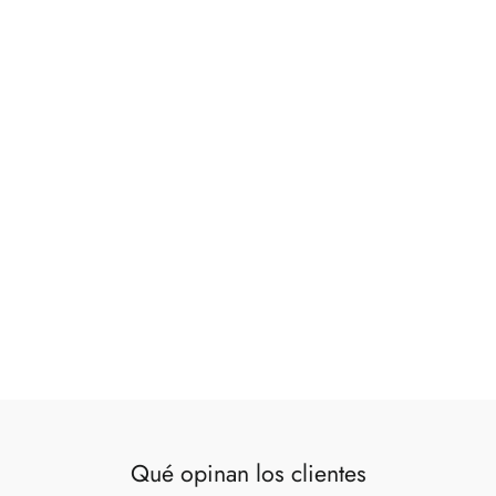
Cojín lino rosa/beige 30x45 cm
€19,00
Qué opinan los clientes