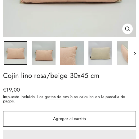
Cerra
(esc)
Cojín lino rosa/beige 30x45 cm
Precio
€19,00
habitual
Impuesto incluido. Los
gastos de envío
se calculan en la pantalla de
pagos.
Agregar al carrito