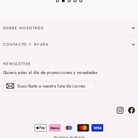
SOBRE NOSOTROS
CONTACTO Y AYUDA
NEWSLETTER
Quiero estar al día de promociones y novedades
Suscríbete
Suscribir
a
nuestra
lista
de
correo
Instag
F
Tecnología de Shopify