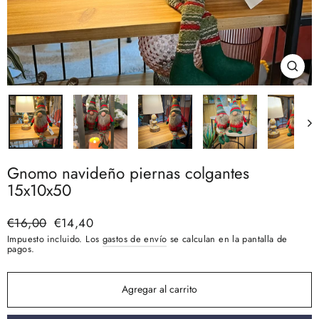
Cerra
(esc)
Gnomo navideño piernas colgantes
15x10x50
Precio
€16,00
Precio
€14,40
habitual
de
Impuesto incluido. Los
gastos de envío
se calculan en la pantalla de
oferta
pagos.
Agregar al carrito