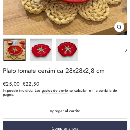
Cerra
(esc)
Plato tomate cerámica 28x28x2,8 cm
Precio
€25,00
Precio
€22,50
habitual
de
Impuesto incluido. Los
gastos de envío
se calculan en la pantalla de
oferta
pagos.
Agregar al carrito
Comprar ahora