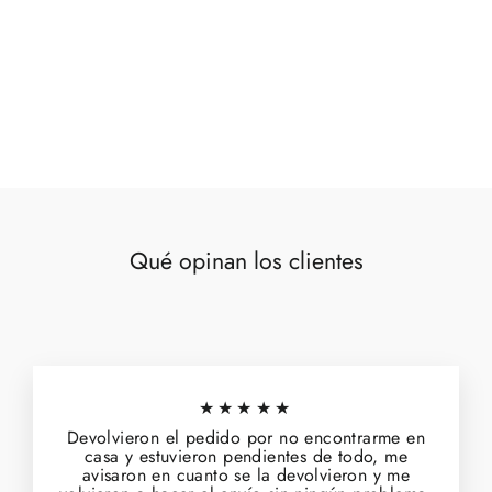
Plato tomate cerámica 28x28x2,8 cm
Precio
€25,00
Precio
€22,50
habitual
de
oferta
Qué opinan los clientes
★★★★★
Devolvieron el pedido por no encontrarme en
casa y estuvieron pendientes de todo, me
avisaron en cuanto se la devolvieron y me