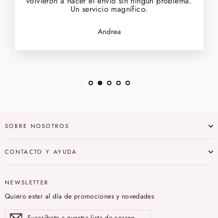
volvieron a hacer el envío sin ningún problema.
Un servicio magnífico.
Andrea
SOBRE NOSOTROS
CONTACTO Y AYUDA
NEWSLETTER
Quiero estar al día de promociones y novedades
Suscríbete
Suscribir