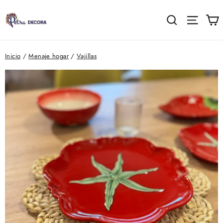
Ir
directamente
C
Buscar
Naveg
al
contenido
Inicio
/
Menaje hogar
/
Vajillas