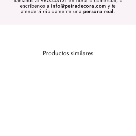
llámanos al 980543131 en horario comercial, o
escríbenos a
info@petradecora.com
y te
atenderá rápidamente una
persona real
.
Productos similares
OFERTA 10%