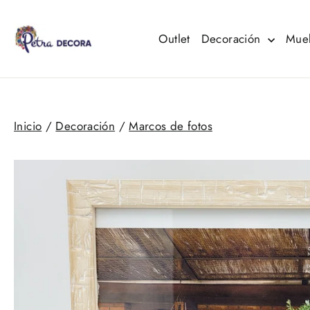
Ir
directamente
al
Outlet
Decoración
Mue
contenido
Inicio
/
Decoración
/
Marcos de fotos