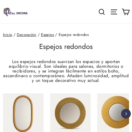
Ir
directamente
C
Buscar
Naveg
al
contenido
Inicio
/
Decoración
/
Espejos
/
Espejos redondos
Espejos redondos
Los espejos redondos suavizan los espacios y aportan
equilibrio visual. Son ideales para salones, dormitorios o
recibidores, y se integran fácilmente en estilos boho,
escandinavo o contemporáneo. Añaden luminosidad, amplitud
y un toque decorativo muy actual.