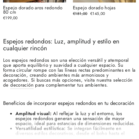
Espejo dorado aros redondo
Espejo dorado hojas
80 cm
Precio
€181,00
Precio
€145,00
habitual
de
€199,00
oferta
Espejos redondos: Luz, amplitud y estilo en
cualquier rincón
Los espejos redondos son una elección versátil y atemporal
que aporta equilibrio y suavidad a cualquier espacio. Su
forma circular rompe con las líneas rectas predominantes en la
decoración, creando ambientes más armoniosos y
acogedores. Si buscas más opciones, visita nuestra selección
de
decoración
para complementar tus ambientes.
Beneficios de incorporar espejos redondos en tu decoración
Amplitud visual:
Al reflejar la luz y el entorno, los
espejos redondos generan una sensación de mayor
espacio, ideal para estancias de dimensiones reducidas.
Versatilidad estilística:
Se integran fácilmente en
diversos estilos decorativos, desde el boho hasta el
escandinavo, pasando por el contemporáneo.