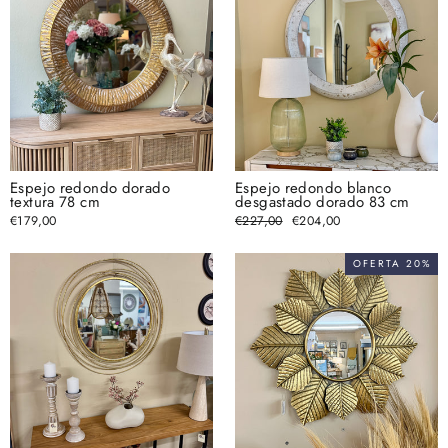
Espejo redondo dorado
Espejo redondo blanco
textura 78 cm
desgastado dorado 83 cm
€179,00
Precio
€227,00
Precio
€204,00
habitual
de
oferta
OFERTA 20%