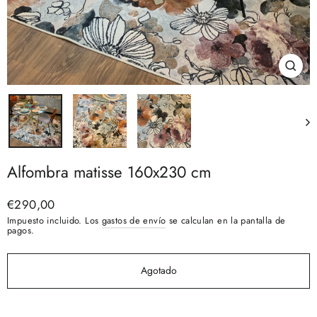
Cerra
(esc)
Alfombra matisse 160x230 cm
Precio
€290,00
habitual
Impuesto incluido. Los
gastos de envío
se calculan en la pantalla de
pagos.
Agotado