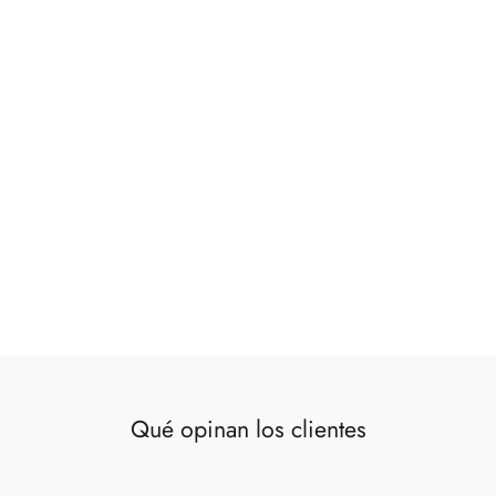
Alfombra silvana lino 120x120 cm
€110,00
Qué opinan los clientes