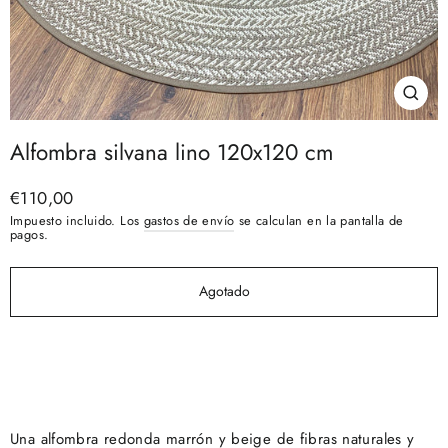
Cerra
(esc)
Alfombra silvana lino 120x120 cm
Precio
€110,00
habitual
Impuesto incluido. Los
gastos de envío
se calculan en la pantalla de
pagos.
Agotado
Una alfombra redonda marrón y beige de fibras naturales y