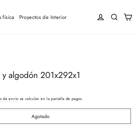
Ca
Iniciar sesión
Buscar
 física
Proyectos de Interior
e y algodón 201x292x1
s de envío
se calculan en la pantalla de pagos.
Agotado