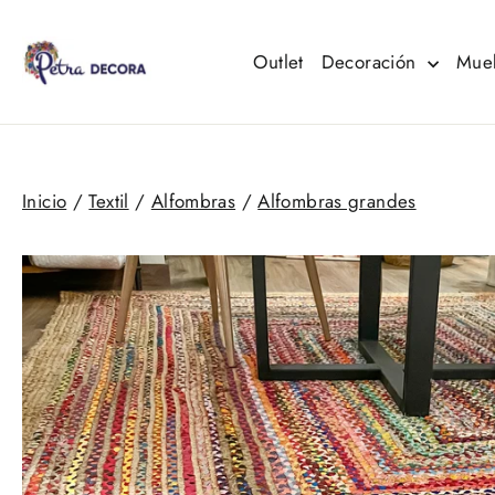
Ir
directamente
al
Outlet
Decoración
Mue
contenido
Inicio
/
Textil
/
Alfombras
/
Alfombras grandes