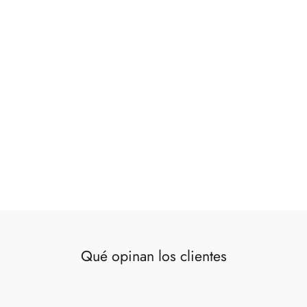
Bandeja hojas azules 37 cm
€47,00
Qué opinan los clientes