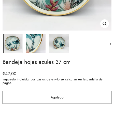
Cerra
(esc)
Bandeja hojas azules 37 cm
Precio
€47,00
habitual
Impuesto incluido. Los
gastos de envío
se calculan en la pantalla de
pagos.
Agotado