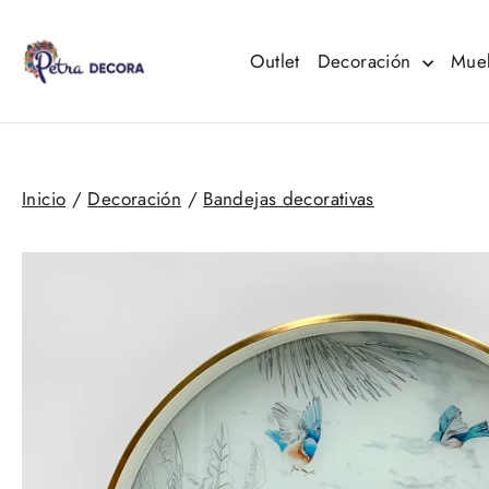
Ir
directamente
al
Outlet
Decoración
Mue
contenido
Inicio
/
Decoración
/
Bandejas decorativas