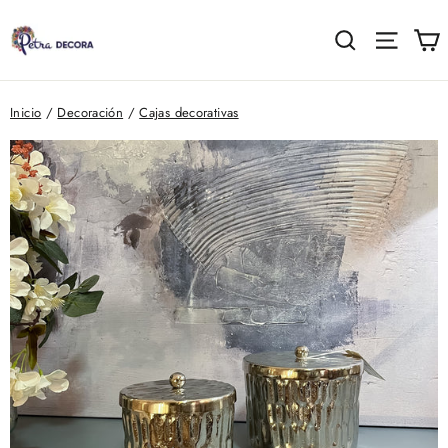
Ir
directamente
C
Buscar
Naveg
al
contenido
Inicio
/
Decoración
/
Cajas decorativas