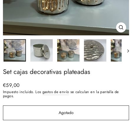
Cerra
(esc)
Set cajas decorativas plateadas
Precio
€59,00
habitual
Impuesto incluido. Los
gastos de envío
se calculan en la pantalla de
pagos.
Agotado