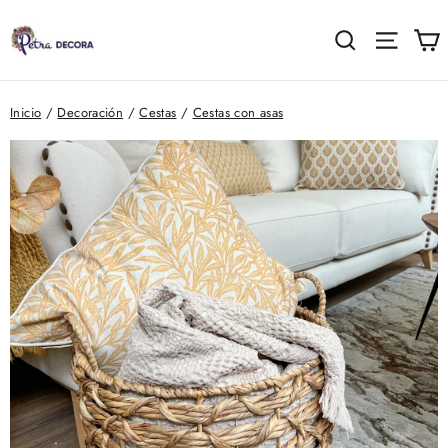
Ir
directamente
C
Buscar
Naveg
al
contenido
Inicio
/
Decoración
/
Cestas
/
Cestas con asas