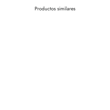
Productos similares
AGOTADO
Cesta decorativa redonda de jacinto de
agua G
€42,00