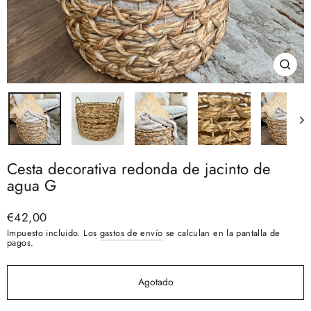
Cerra
(esc)
Cesta decorativa redonda de jacinto de
agua G
Precio
€42,00
habitual
Impuesto incluido. Los
gastos de envío
se calculan en la pantalla de
pagos.
Agotado