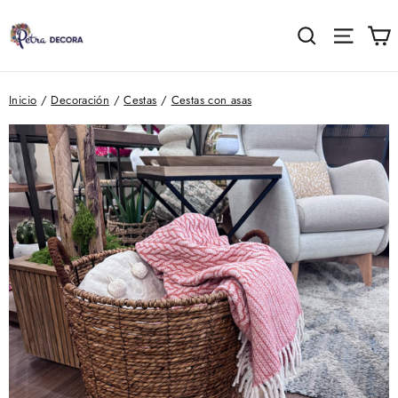
Ir
directamente
C
Buscar
Naveg
al
contenido
Inicio
/
Decoración
/
Cestas
/
Cestas con asas