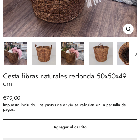
Cerra
(esc)
Cesta fibras naturales redonda 50x50x49
cm
Precio
€79,00
habitual
Impuesto incluido. Los
gastos de envío
se calculan en la pantalla de
pagos.
Agregar al carrito