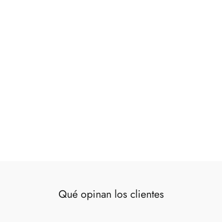
Cesta fibras naturales redonda
50x50x49 cm
€79,00
Qué opinan los clientes