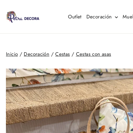
Ir
directamente
al
Outlet
Decoración
Mue
contenido
Inicio
/
Decoración
/
Cestas
/
Cestas con asas