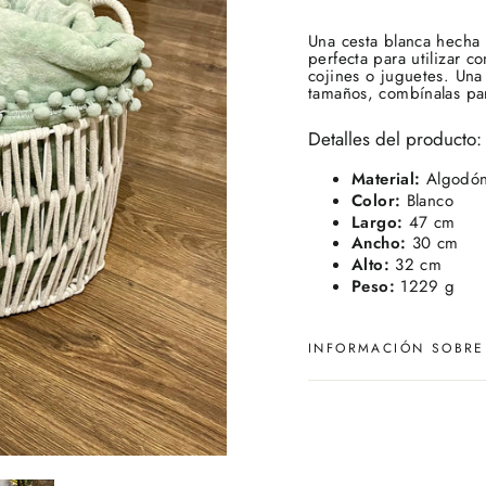
Una cesta blanca hecha 
perfecta para utilizar 
cojines o juguetes.
Una 
tamaños, combínalas par
Detalles del producto:
Material:
Algodó
Color:
Blanco
Largo:
47 cm
Ancho:
30 cm
Alto:
32 cm
Peso:
1229 g
INFORMACIÓN SOBRE