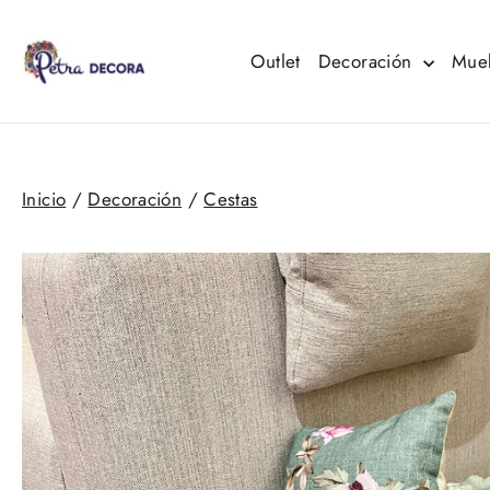
Ir
directamente
al
Outlet
Decoración
Mue
contenido
Inicio
/
Decoración
/
Cestas