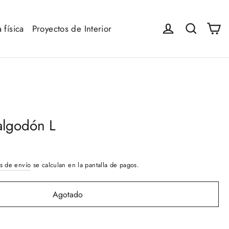
Ca
Iniciar sesión
Buscar
 física
Proyectos de Interior
algodón L
s de envío
se calculan en la pantalla de pagos.
Agotado