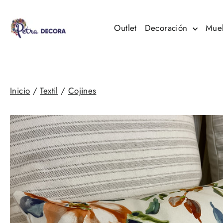
Ir
directamente
al
Outlet
Decoración
Mue
contenido
Inicio
/
Textil
/
Cojines