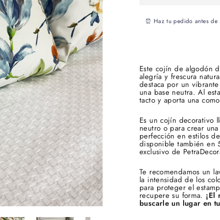
⏰ Haz tu pedido antes de
Este cojín de algodón d
alegría y frescura natur
destaca por un vibrante
una base neutra. Al est
tacto y aporta una como
Es un cojín decorativo 
neutro o para crear una 
perfección en estilos d
disponible también en 
exclusivo de PetraDecora
Te recomendamos un lav
la intensidad de los col
para proteger el estam
recupere su forma.
¡El 
buscarle un lugar en t