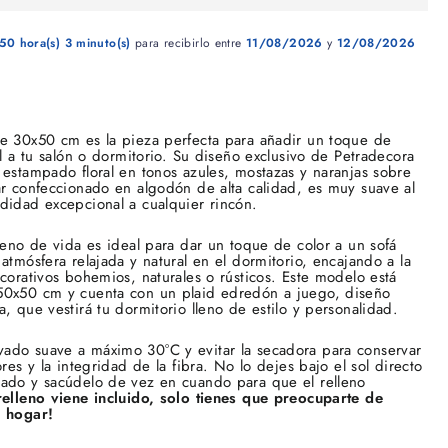
50 hora(s)
3 minuto(s)
para recibirlo entre
11/08/2026
y
12/08/2026
e 30x50 cm es la pieza perfecta para añadir un toque de
al a tu salón o dormitorio. Su diseño exclusivo de Petradecora
 estampado floral en tonos azules, mostazas y naranjas sobre
ar confeccionado en algodón de alta calidad, es muy suave al
didad excepcional a cualquier rincón.
lleno de vida es ideal para dar un toque de color a un sofá
atmósfera relajada y natural en el dormitorio, encajando a la
ecorativos bohemios, naturales o rústicos. Este modelo está
50x50 cm y cuenta con un plaid edredón a juego, diseño
, que vestirá tu dormitorio lleno de estilo y personalidad.
ado suave a máximo 30°C y evitar la secadora para conservar
ores y la integridad de la fibra. No lo dejes bajo el sol directo
pado y sacúdelo de vez en cuando para que el relleno
relleno viene incluido, solo tienes que preocuparte de
u hogar!