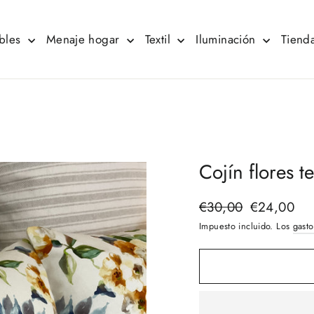
bles
Menaje hogar
Textil
Iluminación
Tienda
Cojín flores 
€30,00
€24,00
Precio
Precio
habitual
de
Impuesto incluido. Los
gasto
oferta