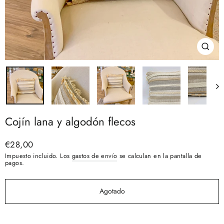
Cerra
(esc)
Cojín lana y algodón flecos
Precio
€28,00
habitual
Impuesto incluido. Los
gastos de envío
se calculan en la pantalla de
pagos.
Agotado