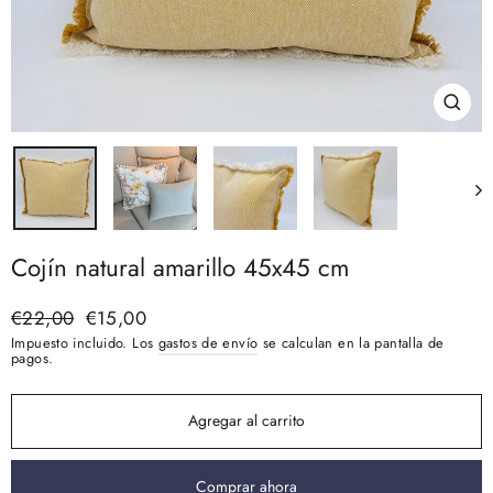
Cerra
(esc)
Cojín natural amarillo 45x45 cm
Precio
€22,00
Precio
€15,00
habitual
de
Impuesto incluido. Los
gastos de envío
se calculan en la pantalla de
oferta
pagos.
Agregar al carrito
Comprar ahora