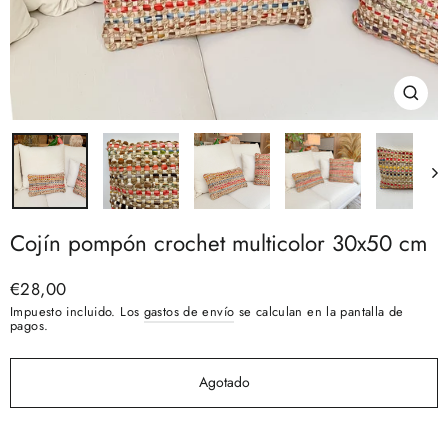
Cerra
(esc)
Cojín pompón crochet multicolor 30x50 cm
Precio
€28,00
habitual
Impuesto incluido. Los
gastos de envío
se calculan en la pantalla de
pagos.
Agotado