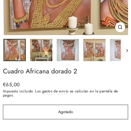
Cerra
(esc)
Cuadro Africana dorado 2
Precio
€65,00
habitual
Impuesto incluido. Los
gastos de envío
se calculan en la pantalla de
pagos.
Agotado