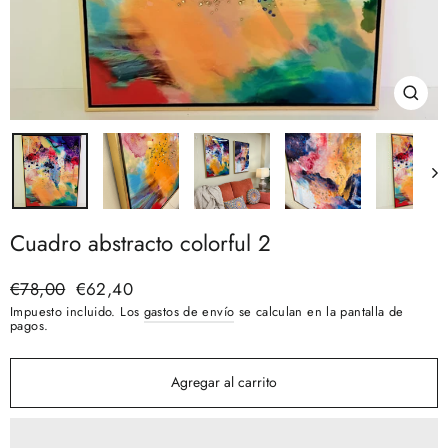
Cerra
(esc)
Cuadro abstracto colorful 2
Precio
€78,00
Precio
€62,40
habitual
de
Impuesto incluido. Los
gastos de envío
se calculan en la pantalla de
oferta
pagos.
Agregar al carrito