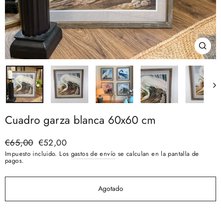
Cerra
(esc)
Cuadro garza blanca 60x60 cm
Precio
€65,00
Precio
€52,00
habitual
de
Impuesto incluido. Los
gastos de envío
se calculan en la pantalla de
oferta
pagos.
Agotado