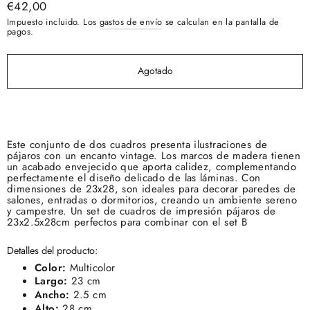
Precio
€42,00
habitual
Impuesto incluido. Los
gastos de envío
se calculan en la pantalla de
pagos.
Agotado
Este conjunto de dos cuadros presenta ilustraciones de
pájaros con un encanto vintage. Los marcos de madera tienen
un acabado envejecido que aporta calidez, complementando
perfectamente el diseño delicado de las láminas. Con
dimensiones de 23x28, son ideales para decorar paredes de
salones, entradas o dormitorios, creando un ambiente sereno
y campestre. Un set de cuadros de impresión pájaros de
23x2.5x28cm perfectos para combinar con el set B
Detalles del producto:
Color:
Multicolor
Largo:
23 cm
Ancho:
2.5 cm
Alto:
28 cm