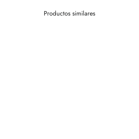
Productos similares
AGOTADO
Cuadro oóeo flores 50x50
€55,00