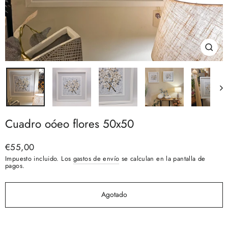
Cerra
(esc)
Cuadro oóeo flores 50x50
Precio
€55,00
habitual
Impuesto incluido. Los
gastos de envío
se calculan en la pantalla de
pagos.
Agotado