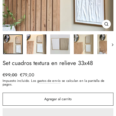
Cerra
(esc)
Set cuadros textura en relieve 33x48
Precio
€99,00
Precio
€79,00
habitual
de
Impuesto incluido. Los
gastos de envío
se calculan en la pantalla de
oferta
pagos.
Agregar al carrito