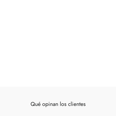
Figura navideña casa de madera con luz
21x9x25cm
€24,00
Qué opinan los clientes