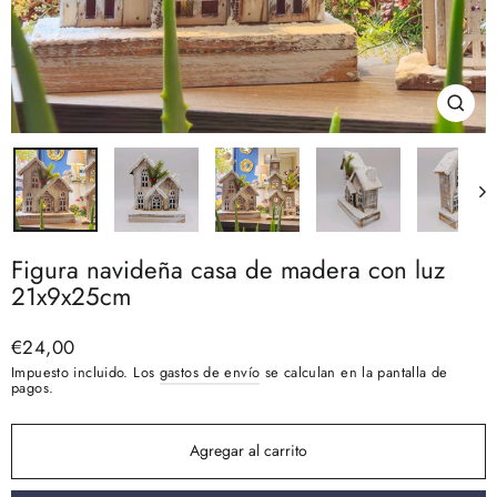
Cerra
(esc)
Figura navideña casa de madera con luz
21x9x25cm
Precio
€24,00
habitual
Impuesto incluido. Los
gastos de envío
se calculan en la pantalla de
pagos.
Agregar al carrito