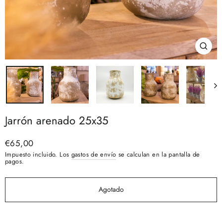
Cerra
(esc)
Jarrón arenado 25x35
Precio
€65,00
habitual
Impuesto incluido. Los
gastos de envío
se calculan en la pantalla de
pagos.
Agotado