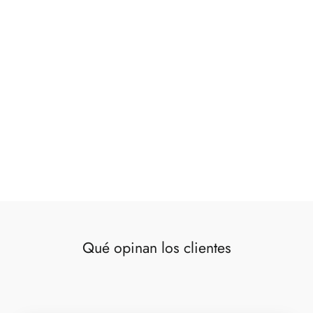
Jarrón arenado 25x35
€65,00
Qué opinan los clientes