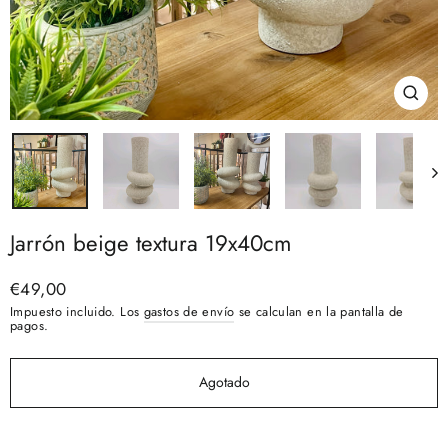
Cerra
(esc)
Jarrón beige textura 19x40cm
Precio
€49,00
habitual
Impuesto incluido. Los
gastos de envío
se calculan en la pantalla de
pagos.
Agotado