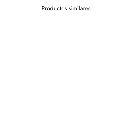
Productos similares
AGOTADO
Jarrón beige textura 19x40cm
€49,00