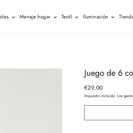
bles
Menaje hogar
Textil
Iluminación
Tienda
Juego de 6 c
€29,00
Precio
habitual
Impuesto incluido. Los
gasto