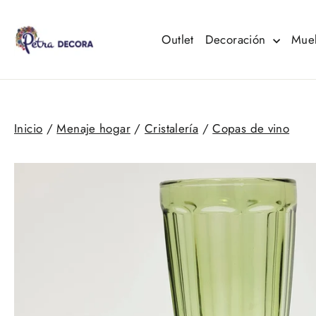
Ir
directamente
al
Outlet
Decoración
Mue
contenido
Inicio
/
Menaje hogar
/
Cristalería
/
Copas de vino