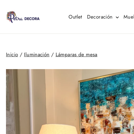
Ir
directamente
al
Outlet
Decoración
Mue
contenido
Inicio
/
Iluminación
/
Lámparas de mesa