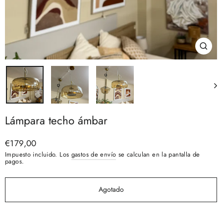
Cerra
(esc)
Lámpara techo ámbar
Precio
€179,00
habitual
Impuesto incluido. Los
gastos de envío
se calculan en la pantalla de
pagos.
Agotado