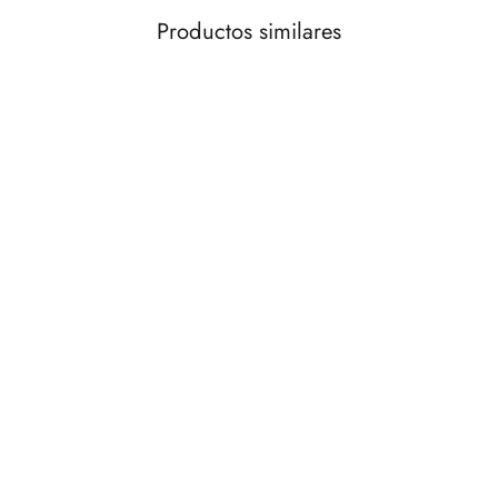
Productos similares
AGOTADO
Lámpara techo ámbar
€179,00