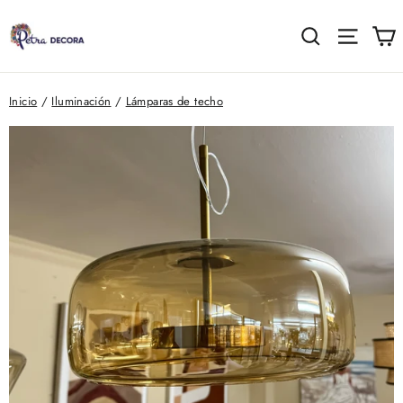
Ir
directamente
C
Buscar
Naveg
al
contenido
Inicio
/
Iluminación
/
Lámparas de techo