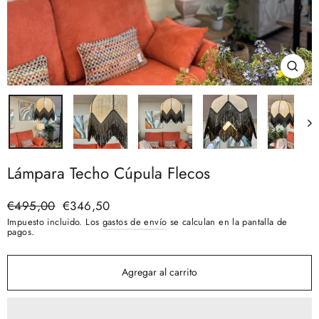
Cerra
(esc)
Lámpara Techo Cúpula Flecos
Precio
€495,00
Precio
€346,50
habitual
de
Impuesto incluido. Los
gastos de envío
se calculan en la pantalla de
oferta
pagos.
Agregar al carrito