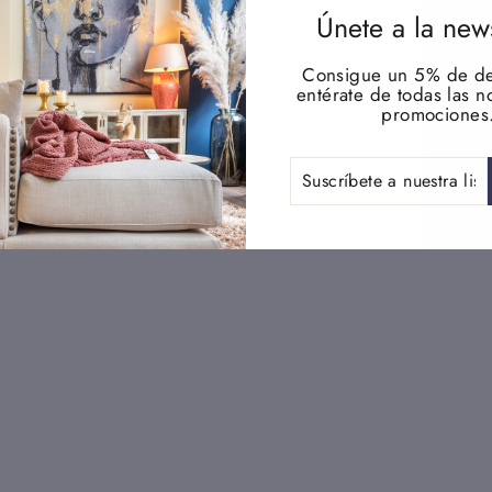
Únete a la news
Productos similares
Consigue un 5% de de
entérate de todas las 
promociones
SUSCRÍBETE
A
NUESTRA
LISTA
DE
CORREO