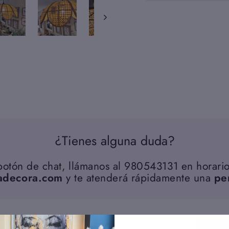
¿Tienes alguna duda?
 botón de chat, llámanos al 980543131 en horario
adecora.com
y te atenderá rápidamente una
pe