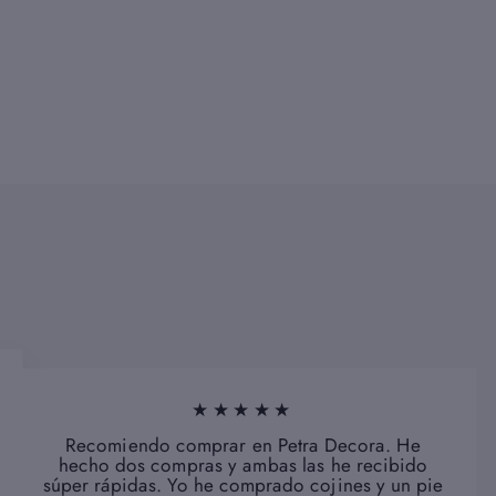
★★★★★
Recomiendo comprar en Petra Decora. He
hecho dos compras y ambas las he recibido
súper rápidas. Yo he comprado cojines y un pie