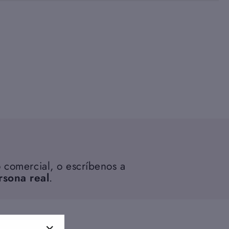
 comercial, o escríbenos a
rsona real
.