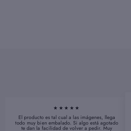
Precio
€119,00
Precio
€107,10
habitual
de
oferta
★★★★★
El producto es tal cual a las imágenes, llega
todo muy bien embalado. Si algo está agotado
te dan la facilidad de volver a pedir. Muy