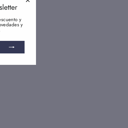
letter
"Cerrar
(esc)"
scuento y
novedades y
.