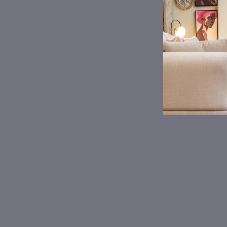
OFERTA 10%
Lámpara techo flor ratán 50x25