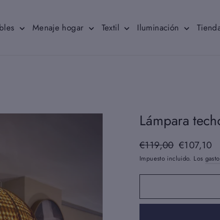
bles
Menaje hogar
Textil
Iluminación
Tienda
Lámpara techo
€119,00
€107,10
Precio
Precio
habitual
de
Impuesto incluido. Los
gasto
oferta