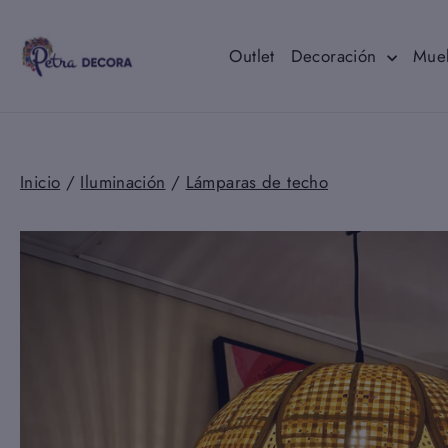
Ir
directamente
al
Outlet
Decoración
Mue
contenido
Inicio
/
Iluminación
/
Lámparas de techo