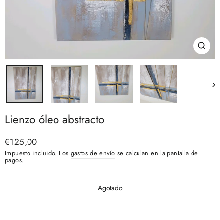
Cerra
(esc)
Lienzo óleo abstracto
Precio
€125,00
habitual
Impuesto incluido. Los
gastos de envío
se calculan en la pantalla de
pagos.
Agotado