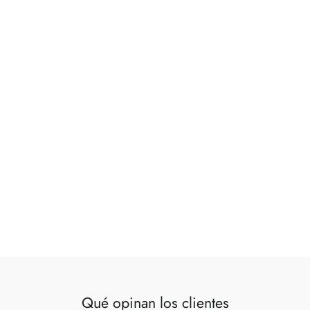
Lienzo óleo abstracto
€125,00
Qué opinan los clientes