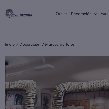
Ir
directamente
al
Outlet
Decoración
Mue
contenido
Inicio
/
Decoración
/
Marcos de fotos