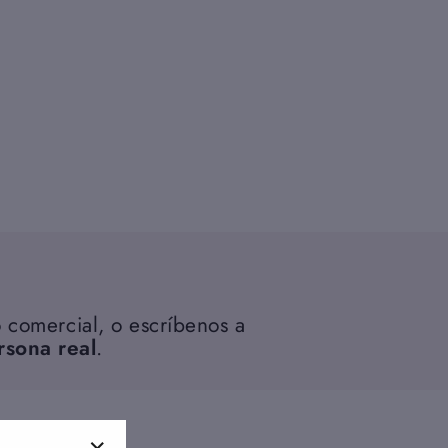
 comercial, o escríbenos a
rsona real
.