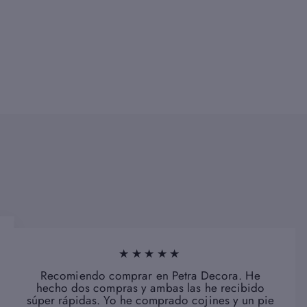
★★★★★
Recomiendo comprar en Petra Decora. He
hecho dos compras y ambas las he recibido
súper rápidas. Yo he comprado cojines y un pie