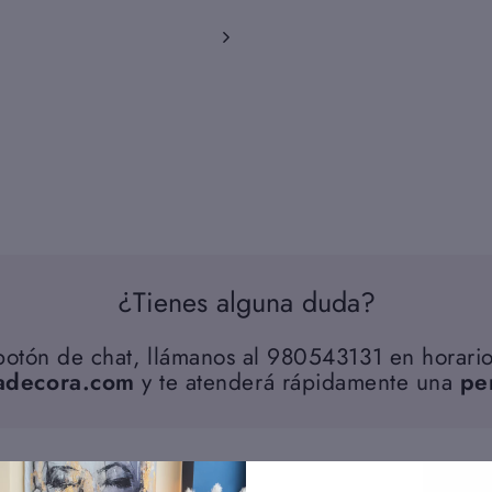
¿Tienes alguna duda?
 botón de chat, llámanos al 980543131 en horario
adecora.com
y te atenderá rápidamente una
pe