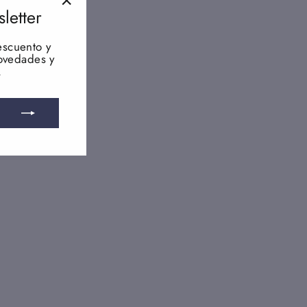
letter
"Cerrar
(esc)"
scuento y
novedades y
.