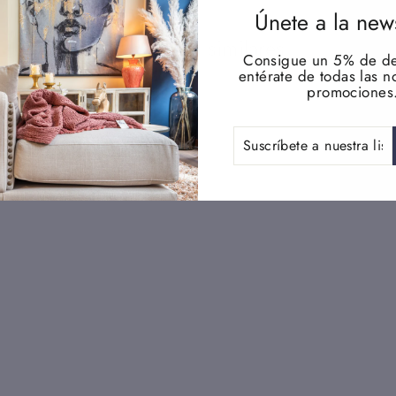
Únete a la news
Productos similares
Consigue un 5% de de
entérate de todas las 
promociones
SUSCRÍBETE
A
NUESTRA
LISTA
DE
CORREO