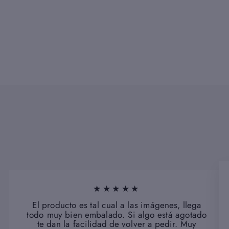
€22,00
★★★★★
El producto es tal cual a las imágenes, llega
todo muy bien embalado. Si algo está agotado
te dan la facilidad de volver a pedir. Muy