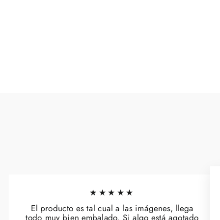
cristal 13x18 cm
€24,00
★★★★★
El producto es tal cual a las imágenes, llega
todo muy bien embalado. Si algo está agotado