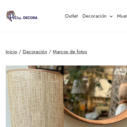
Ir
directamente
al
Outlet
Decoración
Mue
contenido
Inicio
/
Decoración
/
Marcos de fotos