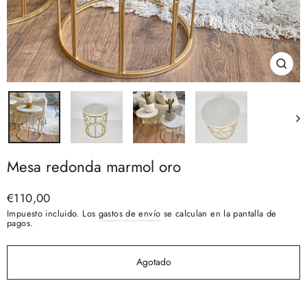
Cerra
(esc)
Mesa redonda marmol oro
Precio
€110,00
habitual
Impuesto incluido. Los
gastos de envío
se calculan en la pantalla de
pagos.
Agotado