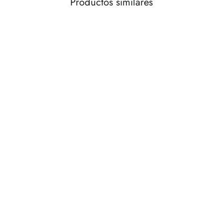
Productos similares
AGOTADO
Mesa redonda marmol oro
€110,00