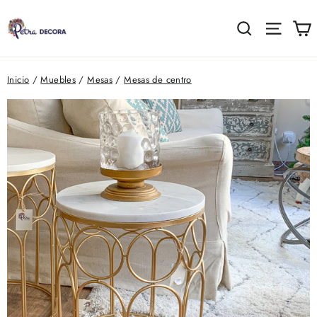
Ir
directamente
C
Buscar
Naveg
al
contenido
Inicio
/
Muebles
/
Mesas
/
Mesas de centro