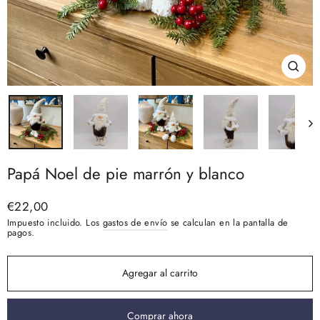
Cerra
(esc)
Papá Noel de pie marrón y blanco
Precio
€22,00
habitual
Impuesto incluido. Los
gastos de envío
se calculan en la pantalla de
pagos.
Agregar al carrito
Comprar ahora