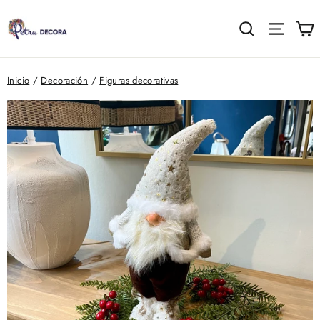
Ir
directamente
C
Buscar
Naveg
al
contenido
Inicio
/
Decoración
/
Figuras decorativas