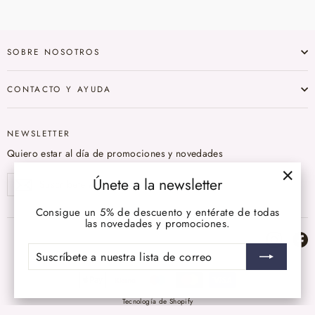
SOBRE NOSOTROS
CONTACTO Y AYUDA
NEWSLETTER
Quiero estar al día de promociones y novedades
Suscríbete
Únete a la newsletter
Suscribir
a
"Cerr
nuestra
(esc)
lista
Consigue un 5% de descuento y entérate de todas
de
las novedades y promociones.
correo
Instag
F
SUSCRÍBETE
A
NUESTRA
LISTA
DE
CORREO
Tecnología de Shopify