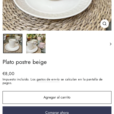
Cerra
(esc)
Plato postre beige
Precio
€8,00
habitual
Impuesto incluido. Los
gastos de envío
se calculan en la pantalla de
pagos.
Agregar al carrito
Comprar ahora