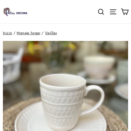
Ir
directamente
C
Buscar
Naveg
al
contenido
Inicio
/
Menaje hogar
/
Vajillas