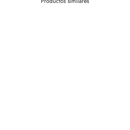
Productos similares
AGOTADO
Candelabro negro cristal/madera
12x12x55 cm
€65,00