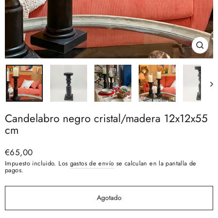
Cerra
(esc)
Candelabro negro cristal/madera 12x12x55
cm
Precio
€65,00
habitual
Impuesto incluido. Los
gastos de envío
se calculan en la pantalla de
pagos.
Agotado