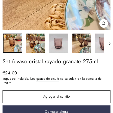
Cerra
(esc)
Set 6 vaso cristal rayado granate 275ml
Precio
€24,00
habitual
Impuesto incluido. Los
gastos de envío
se calculan en la pantalla de
pagos.
Agregar al carrito
Comprar ahora