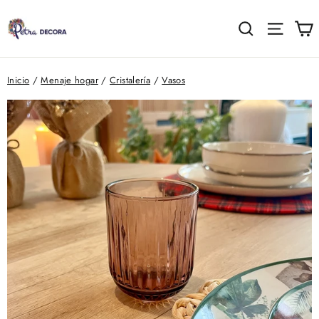
Ir
directamente
C
Buscar
Naveg
al
contenido
Inicio
/
Menaje hogar
/
Cristalería
/
Vasos