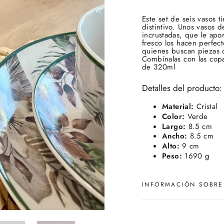
Este set de seis vasos t
distintivo. Unos vasos 
incrustadas, que le apo
fresco los hacen perfec
quienes buscan piezas o
Combínalas con las cop
de 320ml
Detalles del producto:
Material:
Cristal
Color:
Verde
Largo:
8.5 cm
Ancho:
8.5 cm
Alto:
9 cm
Peso:
1690 g
INFORMACIÓN SOBRE