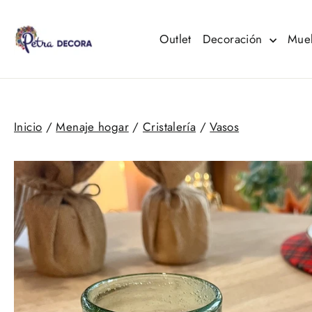
Ir
directamente
al
Outlet
Decoración
Mue
contenido
Inicio
/
Menaje hogar
/
Cristalería
/
Vasos